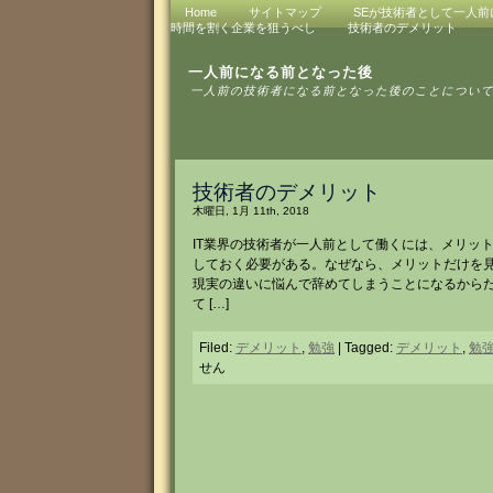
Home
サイトマップ
SEが技術者として一人前
時間を割く企業を狙うべし
技術者のデメリット
一人前になる前となった後
一人前の技術者になる前となった後のことについ
技術者のデメリット
木曜日, 1月 11th, 2018
IT業界の技術者が一人前として働くには、メリッ
しておく必要がある。なぜなら、メリットだけを
現実の違いに悩んで辞めてしまうことになるから
て […]
Filed:
デメリット
,
勉強
| Tagged:
デメリット
,
勉
せん